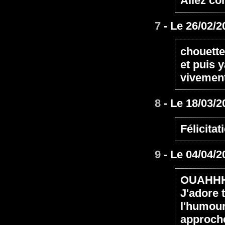
Allez con
7
- Le 26/02/2
chouette!
et puis 
vivement
8
- Le 18/03/2
Félicitat
9
- Le 04/04/2
OUAHH
J'adore t
l'humour,
approche