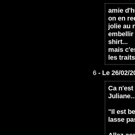
amie d'h
on en re
jolie au
embellir 
shirt...
mais c'e
les trait
6
- Le 26/02/2
Ca n'est
Juliane...
"Il est 
lasse pas