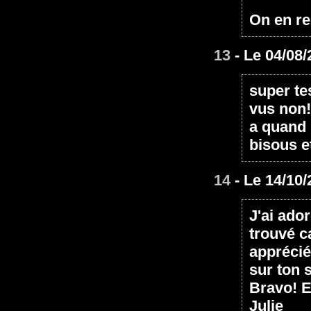
On en r
13
- Le 04/08/
super te
vus non!
a quand
bisous e
14
- Le 14/10/
J'ai ado
trouvé c
apprécié
sur ton s
Bravo! E
Julie