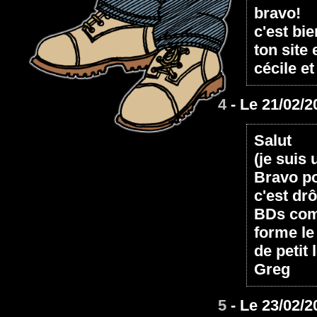
bravo!
c'est bie
ton site
cécile e
4
- Le 21/02/2
Salut
(je suis 
Bravo po
c'est drô
BDs comm
forme le
de petit
Greg
5
- Le 23/02/2