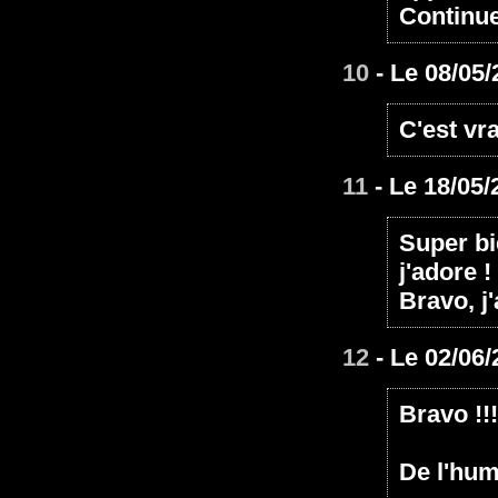
Continue
10
- Le 08/05/
C'est vr
11
- Le 18/05/
Super bie
j'adore !
Bravo, j'
12
- Le 02/06/
Bravo !!!
De l'hum