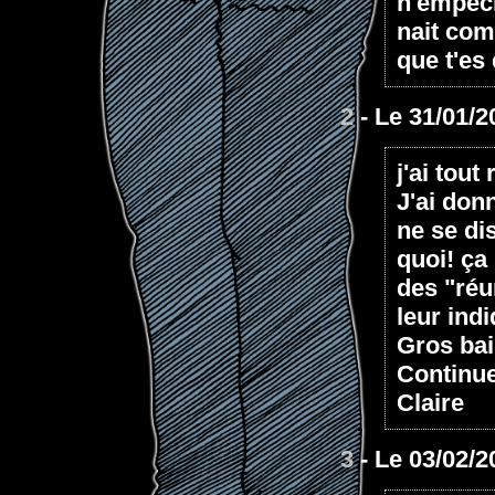
n'empech
nait comm
que t'es
2
- Le 31/01/2
j'ai tout
J'ai donn
ne se di
quoi! ça 
des "réu
leur indi
Gros bai
Continu
Claire
3
- Le 03/02/2