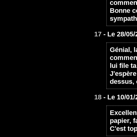
comment
Bonne co
sympathi
17
- Le 28/05/
Génial, 
comment 
lui file t
J'espère
dessus, 
18
- Le 10/01/
Excellent
papier, f
C'est top